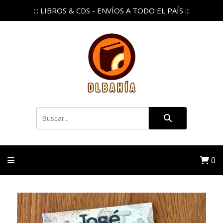
::: LIBROS & CDS - ENVÍOS A TODO EL PAÍS :::
0