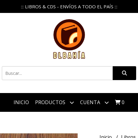
::: LIBROS & CDS - ENVÍOS A TODO EL PAÍS :::
INICIO
PRODUCTOS
CUENTA
0
Inicio
Libros