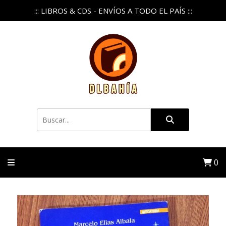
::: LIBROS & CDS - ENVÍOS A TODO EL PAÍS :::
0