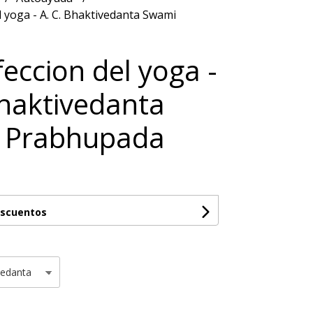
l yoga - A. C. Bhaktivedanta Swami
feccion del yoga -
Bhaktivedanta
 Prabhupada
escuentos