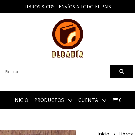
::: LIBROS & CDS - ENVÍOS A TODO EL PAÍS :::
INICIO
PRODUCTOS
CUENTA
0
Inicio
Libros