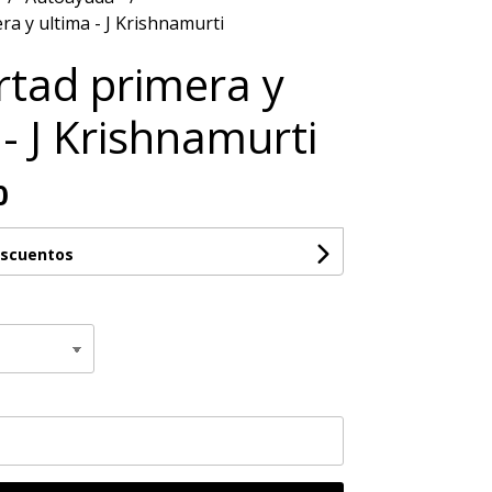
ra y ultima - J Krishnamurti
ertad primera y
 - J Krishnamurti
0
escuentos