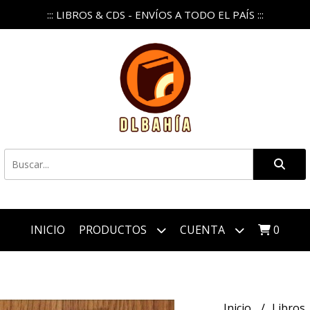
::: LIBROS & CDS - ENVÍOS A TODO EL PAÍS :::
INICIO
PRODUCTOS
CUENTA
0
Inicio
Libros