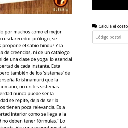
Calculá el costo
ado por muchos como el mejor
su esclarecedor prólogo, se
 propone el sabio hindú? Y la
a de creencias, ni de un catálogo
i de una clase de yoga; lo esencial
bertad de cada instante. Esta
pero también de los ‘sistemas’ de
enseña Krishnamurti que la
 humano, no en los sistemas
 verdad nunca puede ser la
dad se repite, deja de ser la
dos tienen poca relevancia. Es a
rtad interior como se llega a la
d no deben tener fórmulas." Lo
eriencia. Hay una espontaneidad