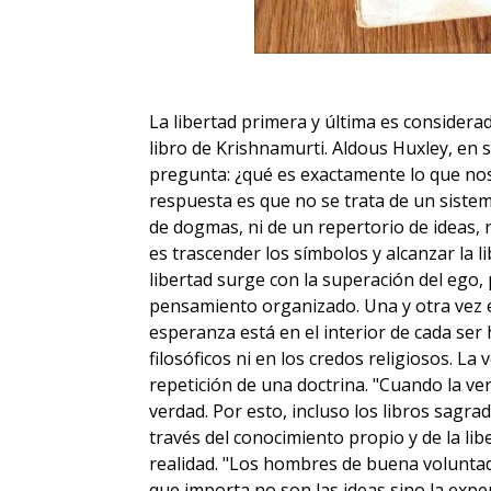
La libertad primera y última es consider
libro de Krishnamurti. Aldous Huxley, en 
pregunta: ¿qué es exactamente lo que nos
respuesta es que no se trata de un sistem
de dogmas, ni de un repertorio de ideas, n
es trascender los símbolos y alcanzar la li
libertad surge con la superación del ego, 
pensamiento organizado. Una y otra vez 
esperanza está en el interior de cada ser
filosóficos ni en los credos religiosos. La
repetición de una doctrina. "Cuando la ver
verdad. Por esto, incluso los libros sagra
través del conocimiento propio y de la libe
realidad. "Los hombres de buena volunta
que importa no son las ideas sino la exp