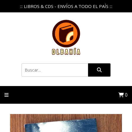
::: LIBROS & CDS - ENVÍOS A TODO EL PAÍS :::
0