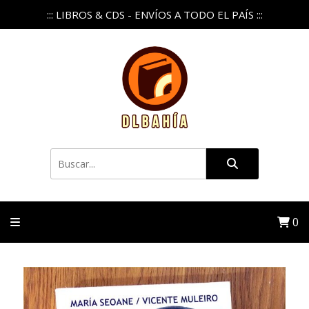
::: LIBROS & CDS - ENVÍOS A TODO EL PAÍS :::
0